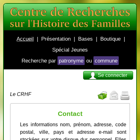
Accueil
|
Présentation
|
Bases
|
Boutique
|
Spécial Jeunes
Recherche par
patronyme
ou
commune
Se connecter
Le CRHF
Contact
Les informations nom, prénom, adresse, code
postal, ville, pays et adresse e-mail sont
stockées sur votre disque dur personnel. Elles