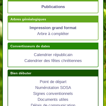
Publications
Arbres généalogiques
Impression grand format
Arbre à compléter
Convertisseurs de dates
Calendrier républicain
Calendrier des fêtes chrétiennes
Bien débuter
Point de départ
Numérotation SOSA
Signes conventionnels
Documents utiles
Délais de communication