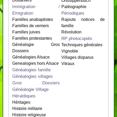
Douaniers
Ortssippenbuch
Immigration /
Paléographie
Emigration
Périodiques
Familles anabaptistes
Rajouts notices de
Familles de verriers
famille
Familles juives
Révolution
RP photocopiés
Familles protestantes
Généalogie Gros
Techniques générales
Dossiers
Vignoble
Généalogies Alsace
Villages disparus
Genealogies hors Alsace
Vitraux
Généalogies famille
Généalogies villages
Gros Dossiers
Généalogie Village
Héraldiques
Héritages
Histoire militaire
Histoire religieuse